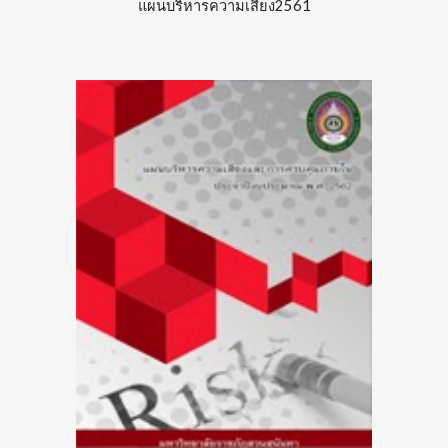
แผนบริหารความเสี่ยง25
61