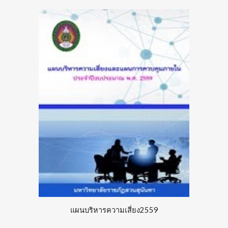
แผนบริหารความเสี่ยง255
9