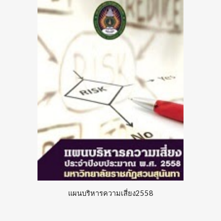
แผนบริหารความเสี่ยง255
8