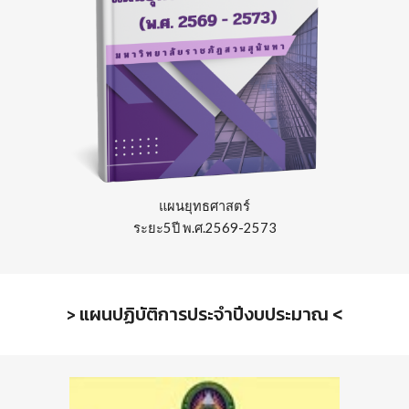
แผนยุทธศาสตร์
ระยะ5ปี
พ.ศ.256
9
-257
3
แผนปฏิบัติการประจำปีงบประมาณ
<
>