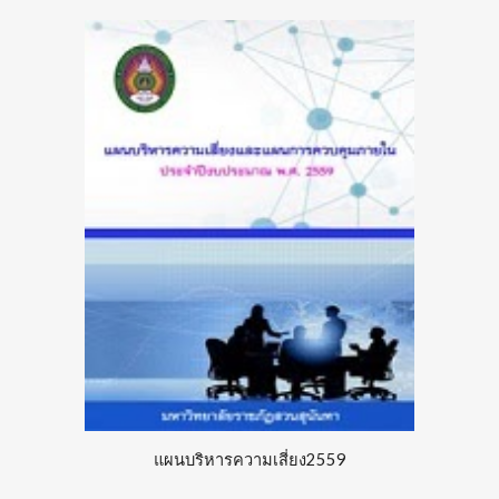
แผนบริหารความเสี่ยง255
9