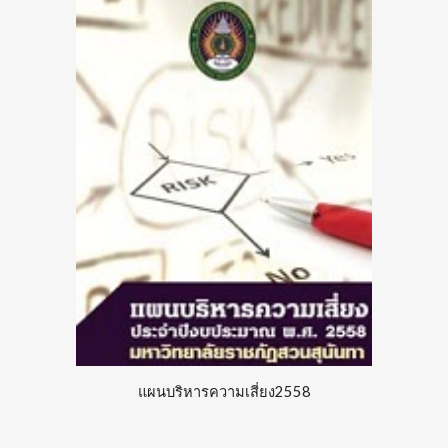
แผนบริหารความเสี่ยง255
8