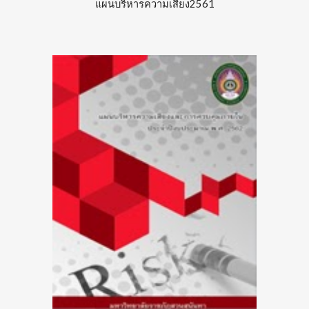
แผนบริหารความเสี่ยง25
61