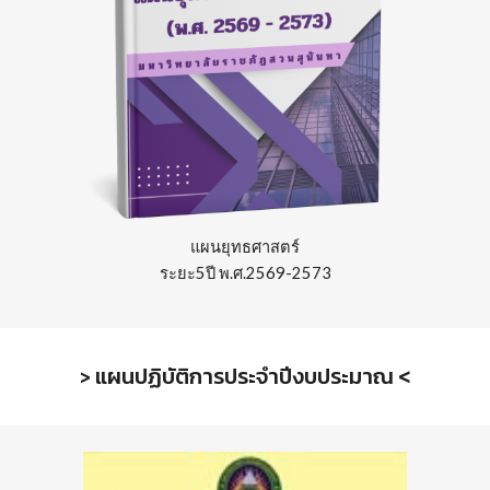
แผนยุทธศาสตร์
ระยะ5ปี
พ.ศ.256
9
-257
3
แผนปฏิบัติการประจำปีงบประมาณ
<
>